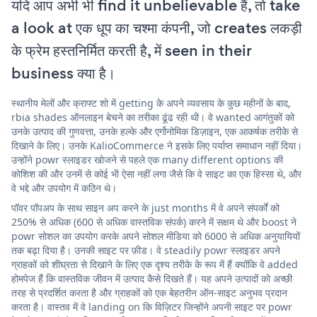
यदि आप अभी भी find it unbelievable हैं, तो take
a look at एक धूप का चश्मा कंपनी, जो creates लकड़ी
के फ्रेम हस्तनिर्मित करती है, में seen in their
business क्या है।
स्थानीय मेलों और क्राफ्ट शो में getting के अपने व्यवसाय के कुछ महीनों के बाद,
rbia shades ऑनलाइन बेचने का तरीका ढूंढ रही थी। वे wanted आगंतुकों को
उनके उत्पाद की गुणवत्ता, उनके हल्के और एर्गोनोमिक डिज़ाइन, एक आकर्षक तरीके से
दिखाने के लिए। उनके KalioCommerce ने इसके लिए पर्याप्त समाधान नहीं दिया।
उन्होंने powr स्लाइडर खोजने से पहले एक many different options की
कोशिश की और उनमें से कोई भी ऐसा नहीं लगा जैसे कि वे साइट का एक हिस्सा थे, और
वे भद्दे और उपयोग में कठिन थे।
पॉवर पॉपअप के साथ साइन अप करने के just months में वे अपने संपर्कों को
250% से अधिक (600 से अधिक वास्तविक संपर्क) करने में सक्षम थे और boost ने
powr सोशल का उपयोग करके अपने सोशल मीडिया को 6000 से अधिक अनुयायियों
तक बढ़ा दिया है। उनकी साइट पर फ़ीड। वे steadily powr स्लाइडर अपने
ग्राहकों को शीघ्रता से दिखाने के लिए एक दृश्य तरीके के रूप में हैं क्योंकि वे added
होमपेज हैं कि वास्तविक जीवन में उत्पाद कैसे दिखते हैं। यह अपने उत्पादों को अच्छी
तरह से प्रदर्शित करता है और ग्राहकों को एक बेहतरीन ऑन-साइट अनुभव प्रदान
करता है। वास्तव में वे landing on कि विज़िटर जिन्होंने अपनी साइट पर powr