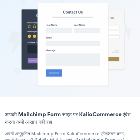
आपकी Mailchimp Form साइट पर KalioCommerce एंबेड
करना कभी आसान नहीं रहा
अपनी अनुकूलित Mailchimp Form KalioCommerce एप्लिकेशन बनाएं,
अपनी वेबसाइट की शैली और रंगों से मेल खाएं, और Mailchimp Form अपने