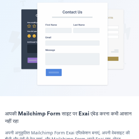
आपकी Mailchimp Form साइट पर Exai एंबेड करना कभी आसान
नहीं रहा
अपनी अनुकूलित Mailchimp Form Exai एप्लिकेशन बनाएं, अपनी वेबसाइट की
शैली और रंगों से मेल खाएं, और Mailchimp Form अपने Exai पृष्ठ, पोस्ट,