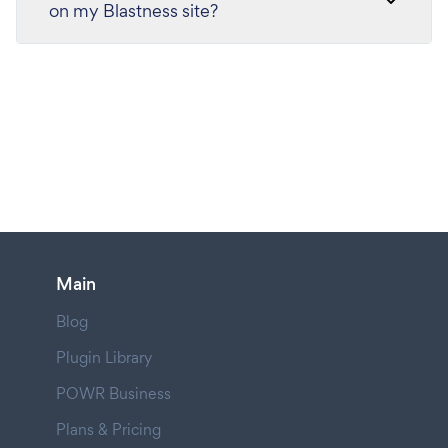
on my Blastness site?
Main
Blog
Plugin Library
POWR Business
Plans & Pricing