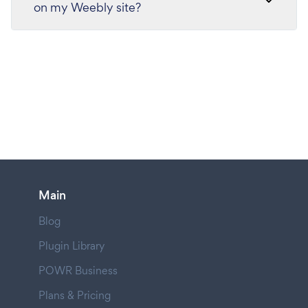
on my Weebly site?
Main
Blog
Plugin Library
POWR Business
Plans & Pricing