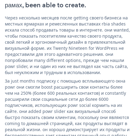
рамах, been able to create.
Через несколько месяцев после getting своего бизнеса на
местных ярмарках и ремесленных выставках rbia shades
искала способ продавать товары в интернете. они wanted,
чтобы показать посетителям качество своего продукта,
свой легкий и эргономичный дизайн в привлекательной
визуальной форме. их Twenty Nineteen for WordPress не
предоставили для этого адекватного решения. они
попробовали many different options, прежде чем нашли
powr slider, и ни один из них не выглядел как часть сайта,
был неуклюжим и трудным в использовании.
За just months подписку с помощью всплывающего окна
powr они смогли boost расширить свои контакты более
чем на 250% (более 600 реальных контактов) и constantly
расширили свои социальные сети до более 6000
подписчиков, использующих powr social кормить на их
сайте. они added powr slider как визуальный способ
быстро показать своим клиентам, поскольку они являются
coming to домашней страницей, как продукты выглядят в
реальной жизни. он хорошо демонстрирует их продукты и
беспрепятственно дает клиентам отличный опыт работы