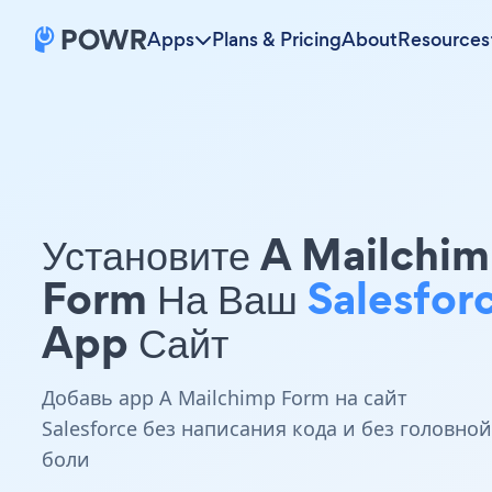
Apps
Plans & Pricing
About
Resources
Установите A Mailchi
Form На Ваш
Salesfor
App Сайт
Добавь app A Mailchimp Form на сайт
Salesforce без написания кода и без головной
боли