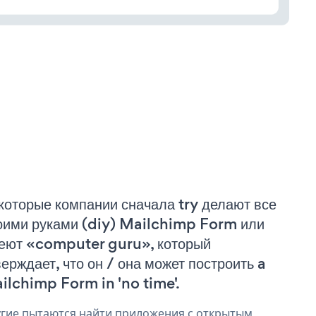
которые компании сначала try делают все
оими руками (diy) Mailchimp Form или
еют «computer guru», который
верждает, что он / она может построить a
ilchimp Form in 'no time'.
гие пытаются найти приложения с открытым