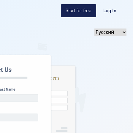
Start for free
Log In