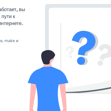
аботает, вы
пути к
интернете.
te, make и