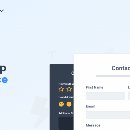
mp
ce