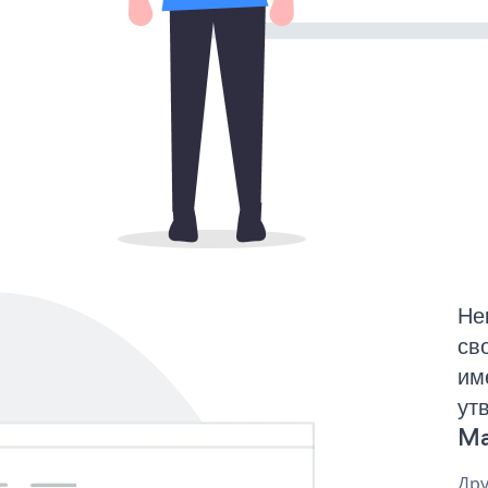
Не
св
им
ут
Ma
Дру