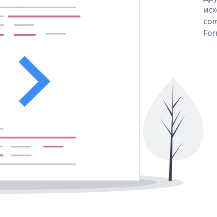
исх
com
For