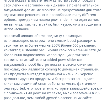
чтобы показать посетителям качество своего продукта,
свой легкий и эргономичный дизайн в привлекательной
визуальной форме. их Mobirise не предоставили для этого
адекватного решения. они попробовали many different
options, прежде чем нашли powr slider, и ни один из них
не выглядел как часть сайта, был неуклюжим и трудным в
использовании.
За a small amount of time подписку с помощью
всплывающего окна powr они смогли boost расширить
свои контакты более чем на 250% (более 600 реальных
контактов) и steadily расширили свои социальные сети до
более 6000 подписчиков, использующих powr social
кормить на их сайте. они added powr slider как
визуальный способ быстро показать своим клиентам,
поскольку они являются coming to домашней страницей,
как продукты выглядят в реальной жизни. он хорошо
демонстрирует их продукты и беспрепятственно дает
клиентам отличный опыт работы на месте. фактически
они reported, что посетители, которые взаимодействовали
с приложениями powr на их сайте, были вовлечены в 2,5
раза дольше, чем любой другой человек на их сайте.