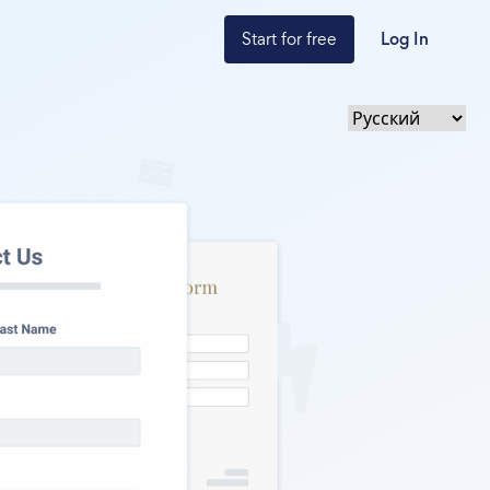
Start for free
Log In