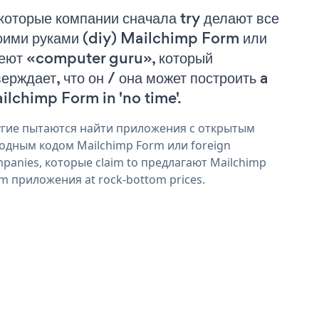
которые компании сначала try делают все
оими руками (diy) Mailchimp Form или
еют «computer guru», который
верждает, что он / она может построить a
ilchimp Form in 'no time'.
гие пытаются найти приложения с открытым
одным кодом Mailchimp Form или foreign
panies, которые claim to предлагают Mailchimp
m приложения at rock-bottom prices.