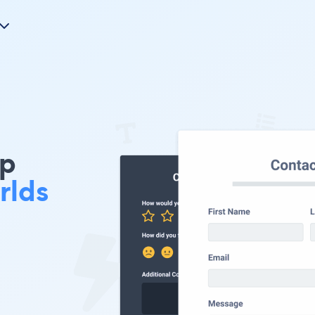
mp
rlds