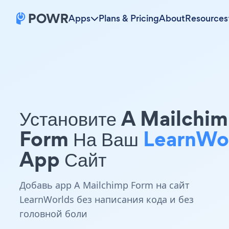
Apps
Plans & Pricing
About
Resources
Установите A Mailchi
Form На Ваш
LearnWo
App Сайт
Добавь app A Mailchimp Form на сайт
LearnWorlds без написания кода и без
головной боли