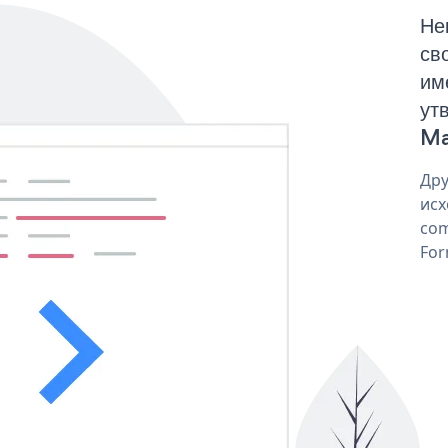
Не
св
им
ут
Ma
Дру
исх
com
For