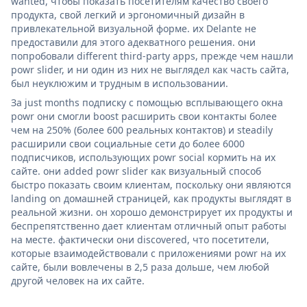
wanted, чтобы показать посетителям качество своего
продукта, свой легкий и эргономичный дизайн в
привлекательной визуальной форме. их Delante не
предоставили для этого адекватного решения. они
попробовали different third-party apps, прежде чем нашли
powr slider, и ни один из них не выглядел как часть сайта,
был неуклюжим и трудным в использовании.
За just months подписку с помощью всплывающего окна
powr они смогли boost расширить свои контакты более
чем на 250% (более 600 реальных контактов) и steadily
расширили свои социальные сети до более 6000
подписчиков, использующих powr social кормить на их
сайте. они added powr slider как визуальный способ
быстро показать своим клиентам, поскольку они являются
landing on домашней страницей, как продукты выглядят в
реальной жизни. он хорошо демонстрирует их продукты и
беспрепятственно дает клиентам отличный опыт работы
на месте. фактически они discovered, что посетители,
которые взаимодействовали с приложениями powr на их
сайте, были вовлечены в 2,5 раза дольше, чем любой
другой человек на их сайте.