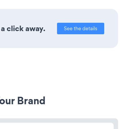
a click away.
See the details
our Brand