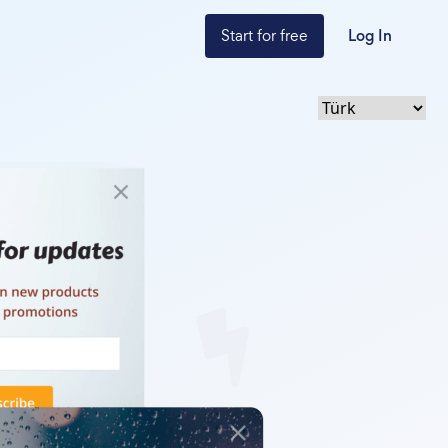
Start for free
Log In