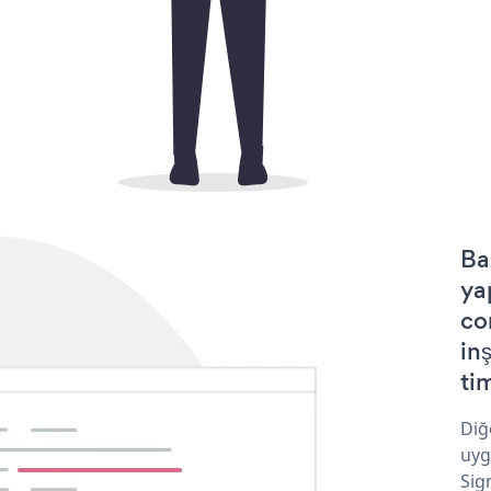
Ba
ya
co
in
tim
Diğ
uyg
Sig