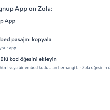
gnup App on Zola:
up App
bed pasajını kopyala
 your app
ülü kod öğesini ekleyin
tml veya bir embed kodu alan herhangi bir Zola öğesinin üze