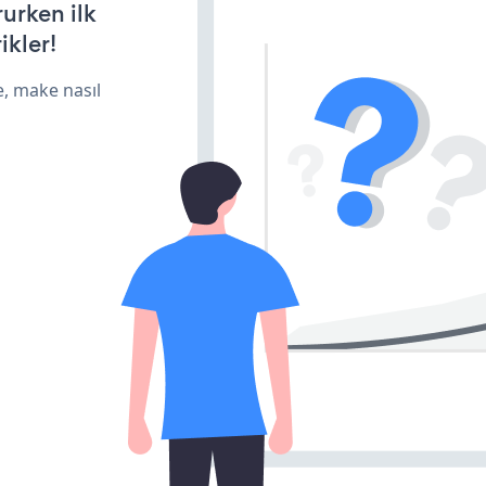
rurken ilk
ikler!
e, make nasıl