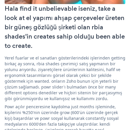
Hala find it unbelievable iseniz, take a
look at el yapımı ahşap çerçeveler üreten
bir güneş gözlüğü şirketi olan rbia
shades'in creates sahip olduğu been able
to create.
Yerel fuarlar ve el sanatları gösterilerindeki işlerinden getting
birkaç ay sonra, rbia shades çevrimiçi satış yapmanın bir
yolunu arıyordu. ziyaretçilere ürünlerinin kalitesini, hafif ve
ergonomik tasarımlarını görsel olarak çekici bir şekilde
göstermek için wanted. onların Zoho bunun için yeterli bir
çözüm sağlamadı. powr slider'ı bulmadan önce bir many
different options denediler ve hiçbiri sitenin bir parçasıymış
gibi görünmüyordu ve kullanışsız ve kullanımı zordu.
Powr açılır penceresine kaydolma just months işleminde,
kişilerini %250'nin üzerinde grow (600'ün üzerinde gerçek
kişi) başardılar ve powr sosyal kullanarak constantly sosyal
medyalarını 6000'den fazla takipçiye ulaştırdılar. kendi
sitelerinde besleyin. ürünlerin gerçek hayatta nasıl