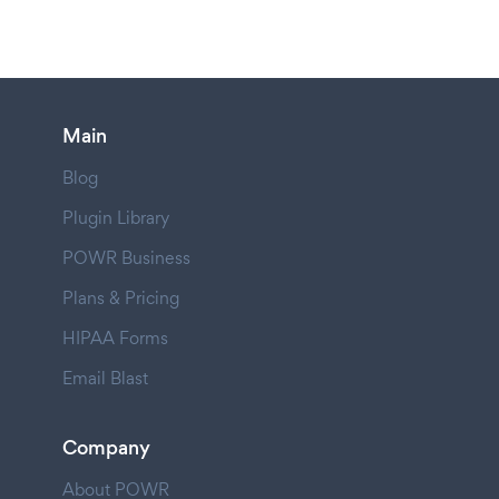
Main
Blog
Plugin Library
POWR Business
Plans & Pricing
HIPAA Forms
Email Blast
Company
About POWR