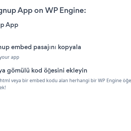
ignup App on WP Engine:
up App
nup embed pasajını kopyala
 your app
a gömülü kod öğesini ekleyin
tml veya bir embed kodu alan herhangi bir WP Engine öğesin
ek!