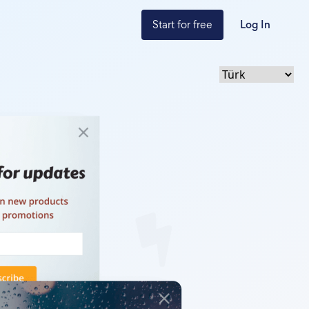
Start for free
Log In