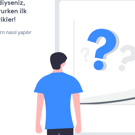
diyseniz,
rurken ilk
ikler!
n nasıl yapılır