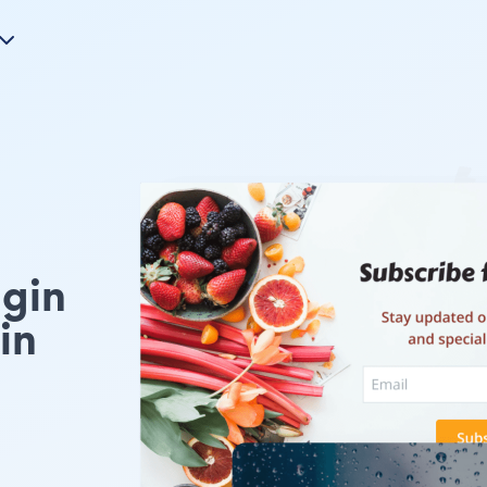
gin
in