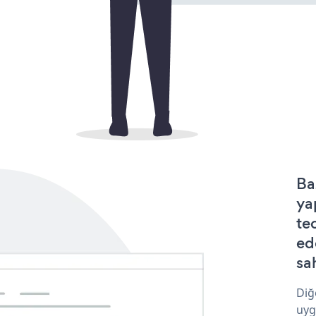
Ba
ya
te
ed
sa
Diğ
uyg