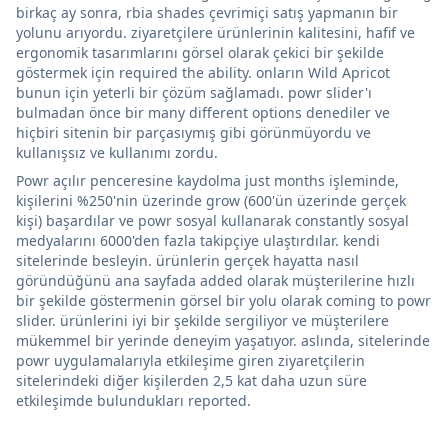
birkaç ay sonra, rbia shades çevrimiçi satış yapmanın bir
yolunu arıyordu. ziyaretçilere ürünlerinin kalitesini, hafif ve
ergonomik tasarımlarını görsel olarak çekici bir şekilde
göstermek için required the ability. onların Wild Apricot
bunun için yeterli bir çözüm sağlamadı. powr slider'ı
bulmadan önce bir many different options denediler ve
hiçbiri sitenin bir parçasıymış gibi görünmüyordu ve
kullanışsız ve kullanımı zordu.
Powr açılır penceresine kaydolma just months işleminde,
kişilerini %250'nin üzerinde grow (600'ün üzerinde gerçek
kişi) başardılar ve powr sosyal kullanarak constantly sosyal
medyalarını 6000'den fazla takipçiye ulaştırdılar. kendi
sitelerinde besleyin. ürünlerin gerçek hayatta nasıl
göründüğünü ana sayfada added olarak müşterilerine hızlı
bir şekilde göstermenin görsel bir yolu olarak coming to powr
slider. ürünlerini iyi bir şekilde sergiliyor ve müşterilere
mükemmel bir yerinde deneyim yaşatıyor. aslında, sitelerinde
powr uygulamalarıyla etkileşime giren ziyaretçilerin
sitelerindeki diğer kişilerden 2,5 kat daha uzun süre
etkileşimde bulundukları reported.