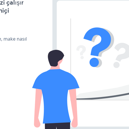
 çalışır
miçi
e, make nasıl