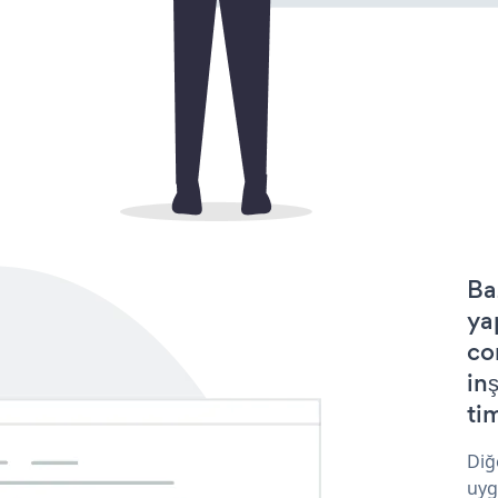
Ba
ya
co
in
tim
Diğ
uyg