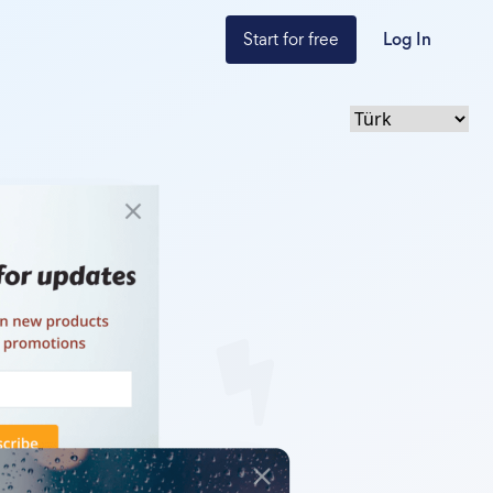
Start for free
Log In