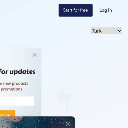
Start for free
Log In