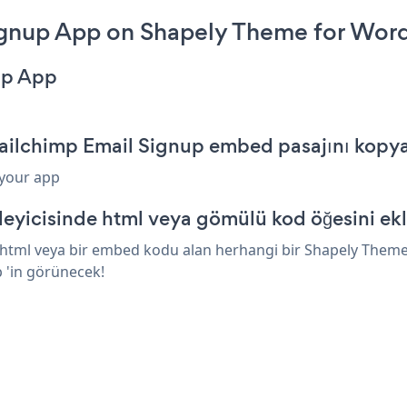
gnup App on Shapely Theme for Word
up App
ailchimp Email Signup embed pasajını kopy
 your app
yicisinde html veya gömülü kod öğesini ek
html veya bir embed kodu alan herhangi bir Shapely Theme 
p 'in görünecek!