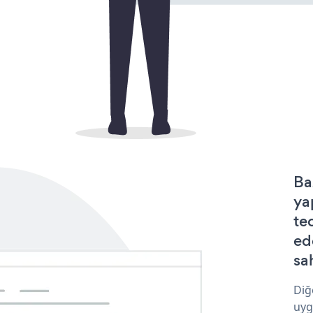
Ba
ya
te
ed
sa
Diğ
uyg