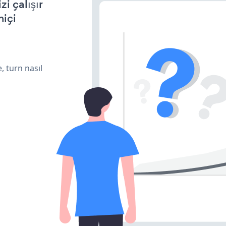
i çalışır
miçi
, turn nasıl