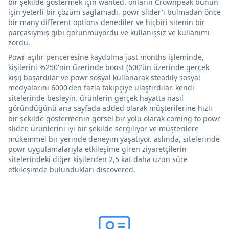
bir şekilde göstermek için wanted. onların Crownpeak bunun
için yeterli bir çözüm sağlamadı. powr slider'ı bulmadan önce
bir many different options denediler ve hiçbiri sitenin bir
parçasıymış gibi görünmüyordu ve kullanışsız ve kullanımı
zordu.
Powr açılır penceresine kaydolma just months işleminde,
kişilerini %250'nin üzerinde boost (600'ün üzerinde gerçek
kişi) başardılar ve powr sosyal kullanarak steadily sosyal
medyalarını 6000'den fazla takipçiye ulaştırdılar. kendi
sitelerinde besleyin. ürünlerin gerçek hayatta nasıl
göründüğünü ana sayfada added olarak müşterilerine hızlı
bir şekilde göstermenin görsel bir yolu olarak coming to powr
slider. ürünlerini iyi bir şekilde sergiliyor ve müşterilere
mükemmel bir yerinde deneyim yaşatıyor. aslında, sitelerinde
powr uygulamalarıyla etkileşime giren ziyaretçilerin
sitelerindeki diğer kişilerden 2,5 kat daha uzun süre
etkileşimde bulundukları discovered.