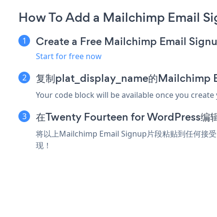
How To Add a Mailchimp Email Si
Create a Free Mailchimp Email Sign
Start for free now
复制plat_display_name的Mailchimp
Your code block will be available once you create
在Twenty Fourteen for WordP
将以上Mailchimp Email Signup片段粘贴到任何接受
现！