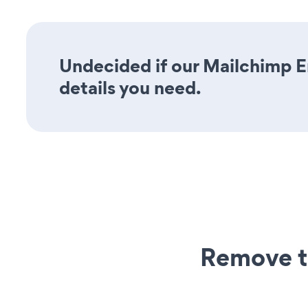
Undecided if our Mailchimp Em
details you need.
Remove t