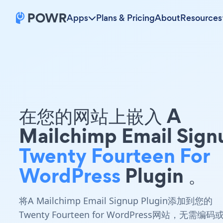
Apps
Plans & Pricing
About
Resources
在您的网站上嵌入 A
Mailchimp Email Sign
Twenty Fourteen For
WordPress
Plugin 。
将A Mailchimp Email Signup Plugin添加到您的
Twenty Fourteen for WordPress网站，无需编码