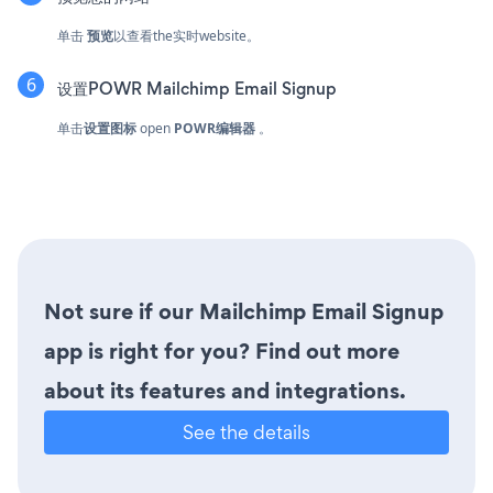
单击
预览
以查看the实时website。
设置POWR Mailchimp Email Signup
单击
设置图标
open
POWR编辑器
。
Not sure if our Mailchimp Email Signup
app is right for you? Find out more
about its features and integrations.
See the details