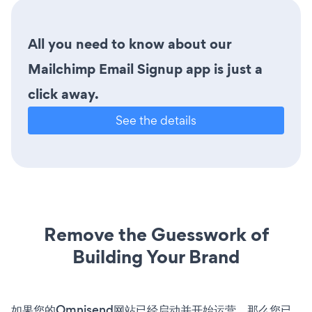
All you need to know about our
Mailchimp Email Signup app is just a
click away.
See the details
Remove the Guesswork of
Building Your Brand
如果您的Omnisend网站已经启动并开始运营，那么您已