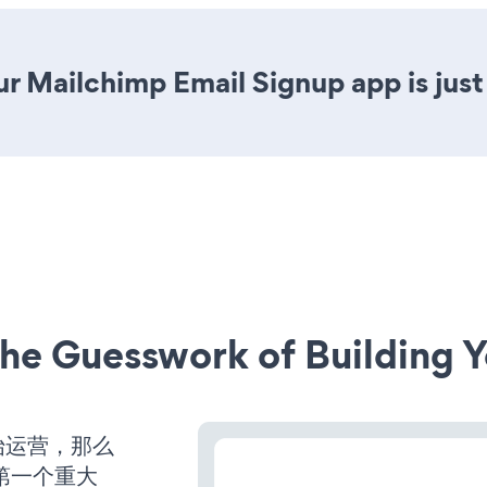
r Mailchimp Email Signup app is just 
he Guesswork of Building Y
开始运营，那么
第一个重大