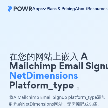
Apps
Plans & Pricing
About
Resources
在您的网站上嵌入 A
Mailchimp Email Sign
NetDimensions
Platform_type 。
将A Mailchimp Email Signup platform_type添加
到您的NetDimensions网站，无需编码或头痛。