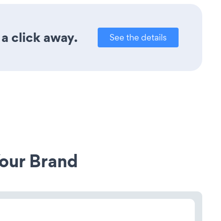
a click away.
See the details
our Brand