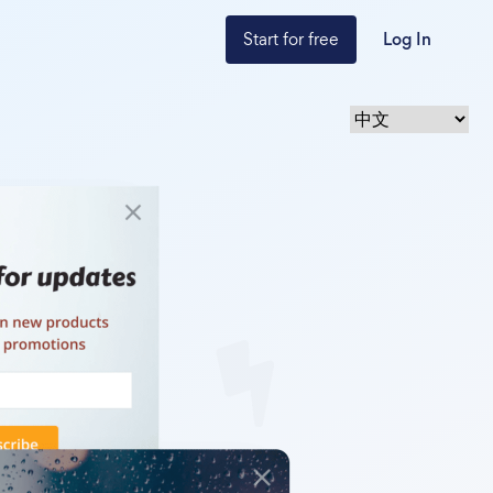
Start for free
Log In