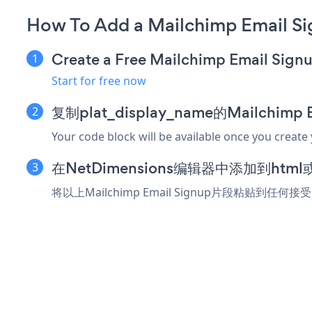
How To Add a Mailchimp Email S
Create a Free Mailchimp Email Sign
Start for free now
复制plat_display_name的Mailchimp
Your code block will be available once you create
在NetDimensions编辑器中添加到ht
将以上Mailchimp Email Signup片段粘贴到任何接