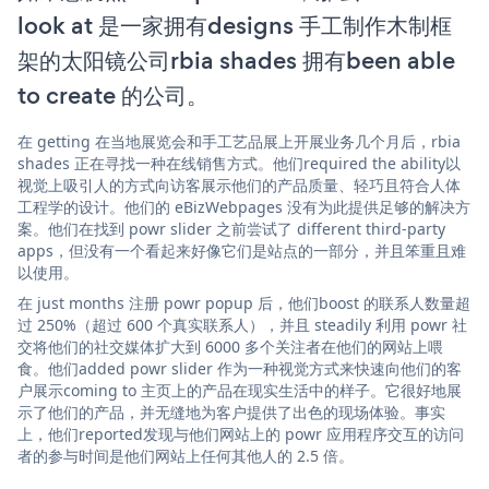
look at 是一家拥有designs 手工制作木制框
架的太阳镜公司rbia shades 拥有been able
to create 的公司。
在 getting 在当地展览会和手工艺品展上开展业务几个月后，rbia
shades 正在寻找一种在线销售方式。他们required the ability以
视觉上吸引人的方式向访客展示他们的产品质量、轻巧且符合人体
工程学的设计。他们的 eBizWebpages 没有为此提供足够的解决方
案。他们在找到 powr slider 之前尝试了 different third-party
apps，但没有一个看起来好像它们是站点的一部分，并且笨重且难
以使用。
在 just months 注册 powr popup 后，他们boost 的联系人数量超
过 250%（超过 600 个真实联系人），并且 steadily 利用 powr 社
交将他们的社交媒体扩大到 6000 多个关注者在他们的网站上喂
食。他们added powr slider 作为一种视觉方式来快速向他们的客
户展示coming to 主页上的产品在现实生活中的样子。它很好地展
示了他们的产品，并无缝地为客户提供了出色的现场体验。事实
上，他们reported发现与他们网站上的 powr 应用程序交互的访问
者的参与时间是他们网站上任何其他人的 2.5 倍。