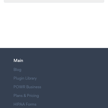
Main
Blog
Plugin Library
POWR Business
Plans & Pricing
HIPAA Forms