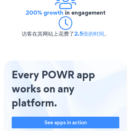
200% growth
in engagement
访客在其网站上花费了
2.5倍的时间
。
Every POWR app
works on any
platform.
See apps in action