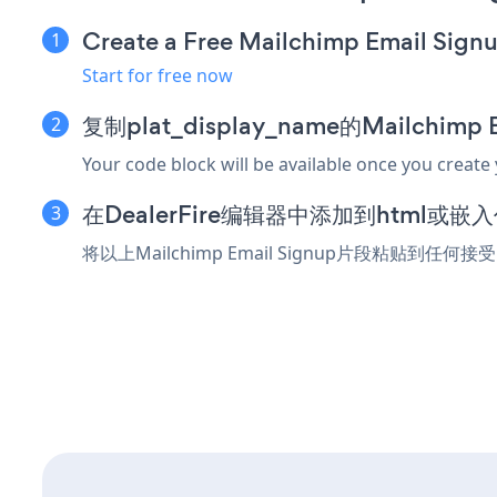
Create a Free Mailchimp Email Sign
Start for free now
复制plat_display_name的Mailchimp
Your code block will be available once you create
在DealerFire编辑器中添加到html或嵌
将以上Mailchimp Email Signup片段粘贴到任何接