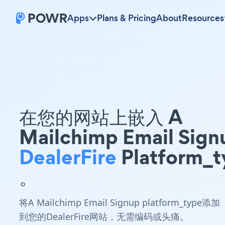
Apps
Plans & Pricing
About
Resources
在您的网站上嵌入 A
Mailchimp Email Sign
DealerFire
Platform_t
。
将A Mailchimp Email Signup platform_type添加
到您的DealerFire网站，无需编码或头痛。