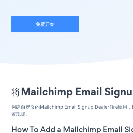
免费开始
将Mailchimp Email 
创建自定义的Mailchimp Email Signup DealerF
置现场。
How To Add a Mailchimp Email Si