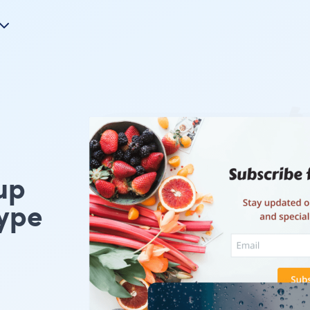
up
ype