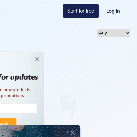
Start for free
Log In