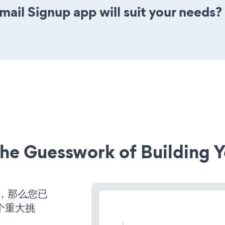
ail Signup app will suit your needs?
he Guesswork of Building Y
营，那么您已
个重大挑