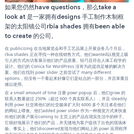
如果您仍然have questions，那么take a
look at 是一家拥有designs 手工制作木制框
架的太阳镜公司rbia shades 拥有been able
to create 的公司。
在 publicizing 在当地展览会和手工艺品展上开展业务几个月后，
rbia shades 正在寻找一种在线销售方式。他们wanted以视觉上吸
引人的方式向访客展示他们的产品质量、轻巧且符合人体工程学的
设计。他们的 Conica for WordPress 没有为此提供足够的解决方
案。他们在找到 powr slider 之前尝试了 many different
options，但没有一个看起来好像它们是站点的一部分，并且笨重且
难以使用。
在 a small amount of time 注册 powr popup 后，他们grow 的
联系人数量超过 250%（超过 600 个真实联系人），并且 steadily
利用 powr 社交将他们的社交媒体扩大到 6000 多个关注者在他们
的网站上喂食。他们added powr slider 作为一种视觉方式来快速
向他们的客户展示coming to 主页上的产品在现实生活中的样子。
它很好地展示了他们的产品，并无缝地为客户提供了出色的现场体
验。事实上，他们discovered发现与他们网站上的 powr 应用程序