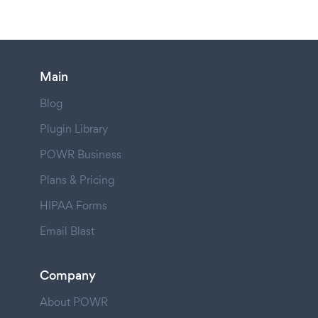
Main
Blog
Plugin Library
POWR Business
Plans & Pricing
HIPAA Forms
Email Blast
Company
About POWR