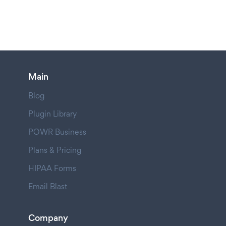
Main
Blog
Plugin Library
POWR Business
Plans & Pricing
HIPAA Forms
Email Blast
Company