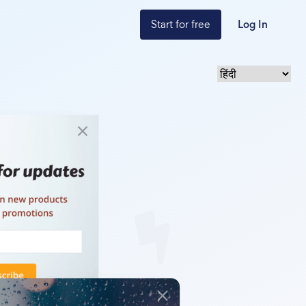
Start for free
Log In