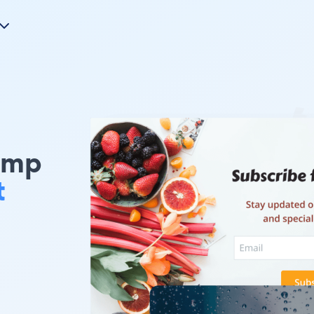
himp
t