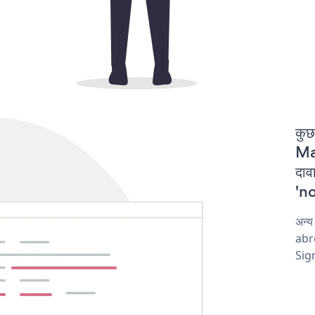
कुछ
Ma
दा
'no
अन्
abro
Sig