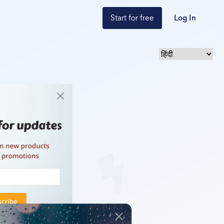
Start for free
Log In