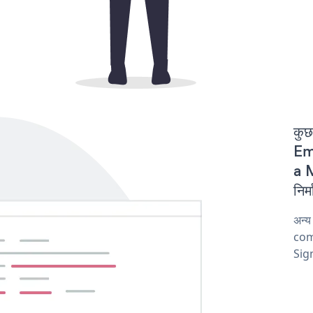
कुछ
Ema
a 
निर
अन्
comp
Sig