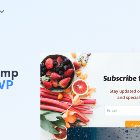
himp
 WP