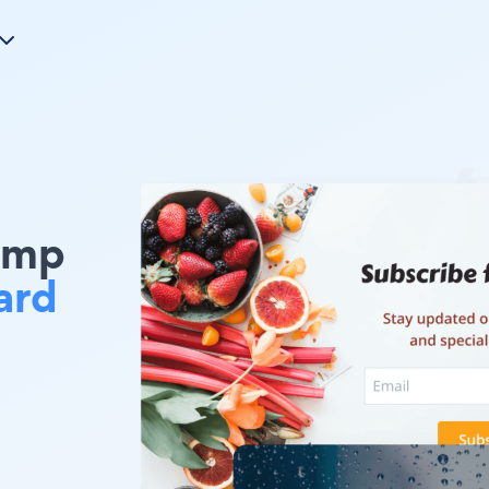
himp
ard