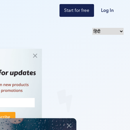
Start for free
Log In