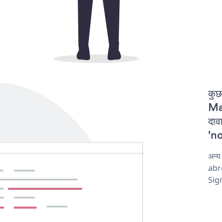
कुछ
Ma
दा
'no
अन्
abro
Sig