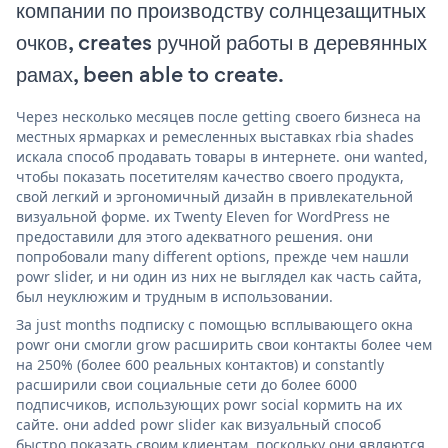
компании по производству солнцезащитных
очков, creates ручной работы в деревянных
рамах, been able to create.
Через несколько месяцев после getting своего бизнеса на
местных ярмарках и ремесленных выставках rbia shades
искала способ продавать товары в интернете. они wanted,
чтобы показать посетителям качество своего продукта,
свой легкий и эргономичный дизайн в привлекательной
визуальной форме. их Twenty Eleven for WordPress не
предоставили для этого адекватного решения. они
попробовали many different options, прежде чем нашли
powr slider, и ни один из них не выглядел как часть сайта,
был неуклюжим и трудным в использовании.
За just months подписку с помощью всплывающего окна
powr они смогли grow расширить свои контакты более чем
на 250% (более 600 реальных контактов) и constantly
расширили свои социальные сети до более 6000
подписчиков, использующих powr social кормить на их
сайте. они added powr slider как визуальный способ
быстро показать своим клиентам, поскольку они являются