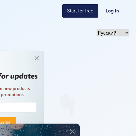
Start for free
Log In