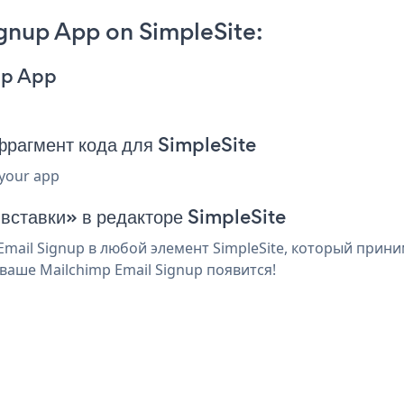
gnup App on SimpleSite:
up App
рагмент кода для SimpleSite
 your app
 вставки» в редакторе SimpleSite
ail Signup в любой элемент SimpleSite, который приним
аше Mailchimp Email Signup появится!