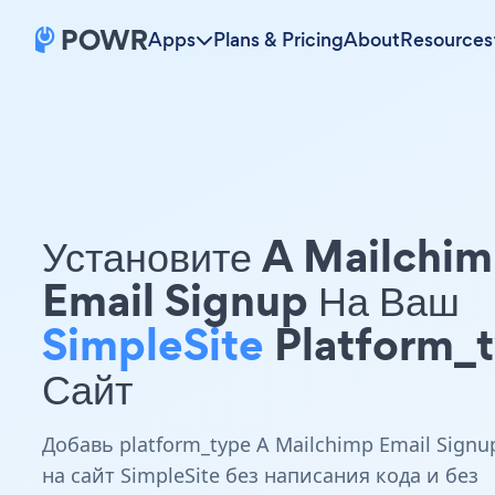
Apps
Plans & Pricing
About
Resources
Установите A Mailchi
Email Signup На Ваш
SimpleSite
Platform_
Сайт
Добавь platform_type A Mailchimp Email Signu
на сайт SimpleSite без написания кода и без