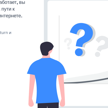
аботает, вы
пути к
интернете.
 turn и