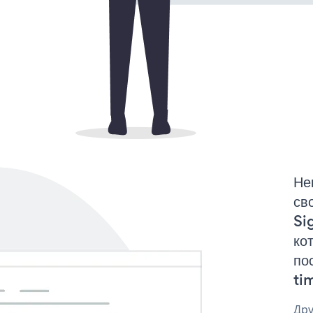
Не
св
Si
ко
по
tim
Дру