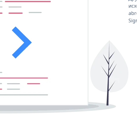
исх
abr
Sig