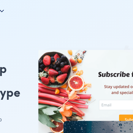
mp
type
p