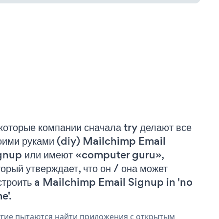
которые компании сначала try делают все
оими руками (diy) Mailchimp Email
gnup или имеют «computer guru»,
торый утверждает, что он / она может
строить a Mailchimp Email Signup in 'no
e'.
гие пытаются найти приложения с открытым