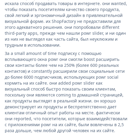
искала способ продавать товары в интернете. они wanted,
чтобы показать посетителям качество своего продукта,
свой легкий и эргономичный дизайн в привлекательной
визуальной форме. их ShopFactory не предоставили для
этого адекватного решения. они попробовали different
third-party apps, прежде чем нашли powr slider, и ни один
из них не выглядел как часть сайта, был неуклюжим и
трудным в использовании.
За a small amount of time подписку с помощью
всплывающего окна powr они смогли boost расширить
свои контакты более чем на 250% (более 600 реальных
контактов) и constantly расширили свои социальные сети
до более 6000 подписчиков, использующих powr social
кормить на их сайте. они added powr slider как
визуальный способ быстро показать своим клиентам,
поскольку они являются coming to домашней страницей,
как продукты выглядят в реальной жизни. он хорошо
демонстрирует их продукты и беспрепятственно дает
клиентам отличный опыт работы на месте. фактически
они reported, что посетители, которые взаимодействовали
с приложениями powr на их сайте, были вовлечены в 2,5
раза дольше, чем любой другой человек на их сайте.