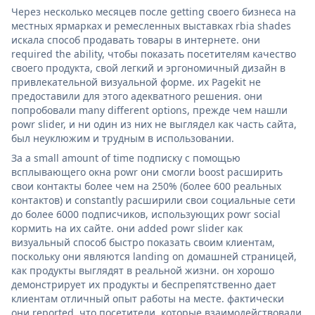
Через несколько месяцев после getting своего бизнеса на
местных ярмарках и ремесленных выставках rbia shades
искала способ продавать товары в интернете. они
required the ability, чтобы показать посетителям качество
своего продукта, свой легкий и эргономичный дизайн в
привлекательной визуальной форме. их Pagekit не
предоставили для этого адекватного решения. они
попробовали many different options, прежде чем нашли
powr slider, и ни один из них не выглядел как часть сайта,
был неуклюжим и трудным в использовании.
За a small amount of time подписку с помощью
всплывающего окна powr они смогли boost расширить
свои контакты более чем на 250% (более 600 реальных
контактов) и constantly расширили свои социальные сети
до более 6000 подписчиков, использующих powr social
кормить на их сайте. они added powr slider как
визуальный способ быстро показать своим клиентам,
поскольку они являются landing on домашней страницей,
как продукты выглядят в реальной жизни. он хорошо
демонстрирует их продукты и беспрепятственно дает
клиентам отличный опыт работы на месте. фактически
они reported, что посетители, которые взаимодействовали