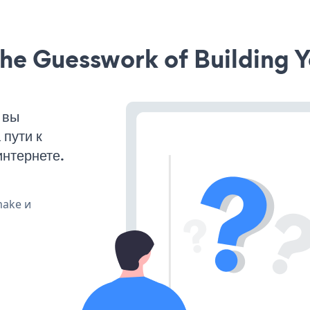
he Guesswork of Building Y
 вы
пути к
интернете.
make и