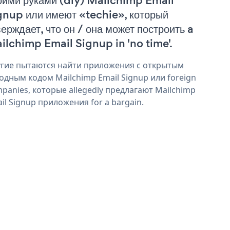
оими руками (diy) Mailchimp Email
gnup или имеют «techie», который
верждает, что он / она может построить a
ilchimp Email Signup in 'no time'.
гие пытаются найти приложения с открытым
одным кодом Mailchimp Email Signup или foreign
panies, которые allegedly предлагают Mailchimp
il Signup приложения for a bargain.