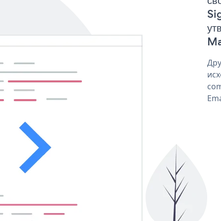
св
Si
ут
Ma
Дру
исх
com
Ema