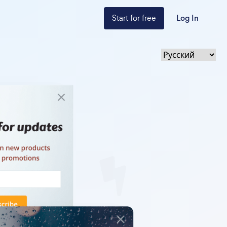
Start for free
Log In