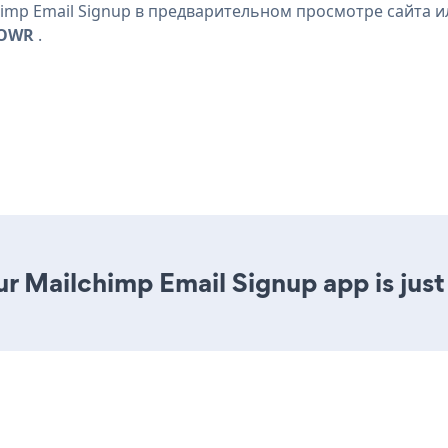
mp Email Signup в предварительном просмотре сайта ил
POWR
.
r Mailchimp Email Signup app is just 