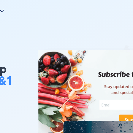
mp
&1