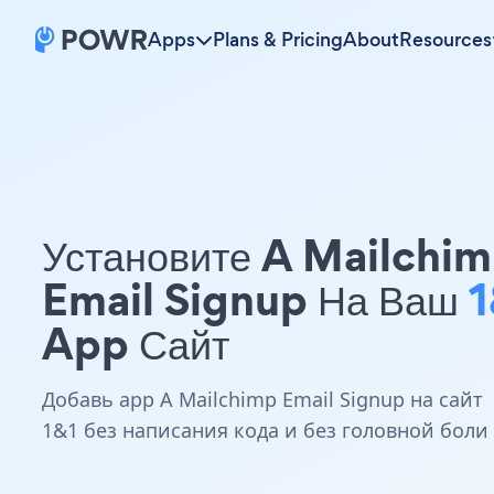
Apps
Plans & Pricing
About
Resources
Установите A Mailchi
Email Signup На Ваш
1
App Сайт
Добавь app A Mailchimp Email Signup на сайт
1&1 без написания кода и без головной боли