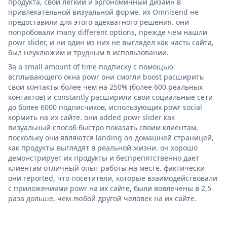
продукта, свой легкий и эргономичный дизайн в
привлекательной визуальной форме. их Omnisend не
предоставили для этого адекватного решения. они
попробовали many different options, прежде чем нашли
powr slider, и ни один из них не выглядел как часть сайта,
был неуклюжим и трудным в использовании.
За a small amount of time подписку с помощью
всплывающего окна powr они смогли boost расширить
свои контакты более чем на 250% (более 600 реальных
контактов) и constantly расширили свои социальные сети
до более 6000 подписчиков, использующих powr social
кормить на их сайте. они added powr slider как
визуальный способ быстро показать своим клиентам,
поскольку они являются landing on домашней страницей,
как продукты выглядят в реальной жизни. он хорошо
демонстрирует их продукты и беспрепятственно дает
клиентам отличный опыт работы на месте. фактически
они reported, что посетители, которые взаимодействовали
с приложениями powr на их сайте, были вовлечены в 2,5
раза дольше, чем любой другой человек на их сайте.