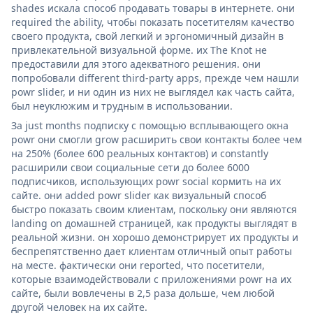
shades искала способ продавать товары в интернете. они
required the ability, чтобы показать посетителям качество
своего продукта, свой легкий и эргономичный дизайн в
привлекательной визуальной форме. их The Knot не
предоставили для этого адекватного решения. они
попробовали different third-party apps, прежде чем нашли
powr slider, и ни один из них не выглядел как часть сайта,
был неуклюжим и трудным в использовании.
За just months подписку с помощью всплывающего окна
powr они смогли grow расширить свои контакты более чем
на 250% (более 600 реальных контактов) и constantly
расширили свои социальные сети до более 6000
подписчиков, использующих powr social кормить на их
сайте. они added powr slider как визуальный способ
быстро показать своим клиентам, поскольку они являются
landing on домашней страницей, как продукты выглядят в
реальной жизни. он хорошо демонстрирует их продукты и
беспрепятственно дает клиентам отличный опыт работы
на месте. фактически они reported, что посетители,
которые взаимодействовали с приложениями powr на их
сайте, были вовлечены в 2,5 раза дольше, чем любой
другой человек на их сайте.