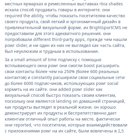
местных ярмарках и ремесленных выставках rbia shades
искала способ продавать товары в интернете. они
required the ability, чтобы показать посетителям качество
своего продукта, свой легкий и эргономичный дизайн в
привлекательной визуальной форме. их BrightsportCMS не
предоставили для этого адекватного решения. они
попробовали different third-party apps, прежде чем нашли
powr slider, и ни один из них не выглядел как часть сайта,
был неуклюжим и трудным в использовании.
За a small amount of time подписку с помощью
всплывающего окна powr они смогли boost расширить
свои контакты более чем на 250% (более 600 реальных
контактов) и constantly расширили свои социальные сети
до более 6000 подписчиков, использующих powr social
кормить на их сайте. они added powr slider как
визуальный способ быстро показать своим клиентам,
поскольку они являются landing on домашней страницей,
как продукты выглядят в реальной жизни. он хорошо
демонстрирует их продукты и беспрепятственно дает
клиентам отличный опыт работы на месте. фактически
они reported, что посетители, которые взаимодействовали
с приложениями powr на их сайте, были вовлечены в 2,5