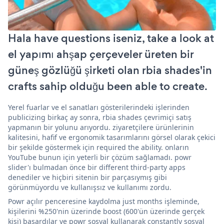
Hala have questions iseniz, take a look at
el yapımı ahşap çerçeveler üreten bir
güneş gözlüğü şirketi olan rbia shades'in
crafts sahip olduğu been able to create.
Yerel fuarlar ve el sanatları gösterilerindeki işlerinden
publicizing birkaç ay sonra, rbia shades çevrimiçi satış
yapmanın bir yolunu arıyordu. ziyaretçilere ürünlerinin
kalitesini, hafif ve ergonomik tasarımlarını görsel olarak çekici
bir şekilde göstermek için required the ability. onların
YouTube bunun için yeterli bir çözüm sağlamadı. powr
slider'ı bulmadan önce bir different third-party apps
denediler ve hiçbiri sitenin bir parçasıymış gibi
görünmüyordu ve kullanışsız ve kullanımı zordu.
Powr açılır penceresine kaydolma just months işleminde,
kişilerini %250'nin üzerinde boost (600'ün üzerinde gerçek
kişi) başardılar ve powr sosyal kullanarak constantly sosyal