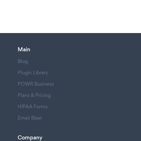
Main
Blog
Plugin Library
POWR Business
Plans & Pricing
HIPAA Forms
Email Blast
Company