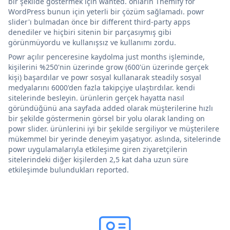
bir şekilde göstermek için wanted. onların Themify for
WordPress bunun için yeterli bir çözüm sağlamadı. powr
slider'ı bulmadan önce bir different third-party apps
denediler ve hiçbiri sitenin bir parçasıymış gibi
görünmüyordu ve kullanışsız ve kullanımı zordu.
Powr açılır penceresine kaydolma just months işleminde,
kişilerini %250'nin üzerinde grow (600'ün üzerinde gerçek
kişi) başardılar ve powr sosyal kullanarak steadily sosyal
medyalarını 6000'den fazla takipçiye ulaştırdılar. kendi
sitelerinde besleyin. ürünlerin gerçek hayatta nasıl
göründüğünü ana sayfada added olarak müşterilerine hızlı
bir şekilde göstermenin görsel bir yolu olarak landing on
powr slider. ürünlerini iyi bir şekilde sergiliyor ve müşterilere
mükemmel bir yerinde deneyim yaşatıyor. aslında, sitelerinde
powr uygulamalarıyla etkileşime giren ziyaretçilerin
sitelerindeki diğer kişilerden 2,5 kat daha uzun süre
etkileşimde bulundukları reported.