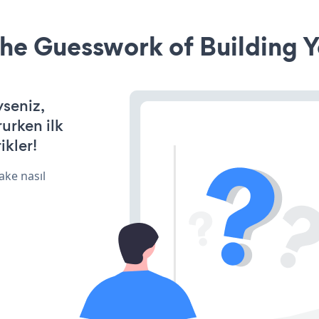
he Guesswork of Building Y
yseniz,
rurken ilk
ikler!
ake nasıl