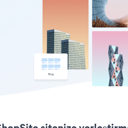
opSite sitenize yerleştirm