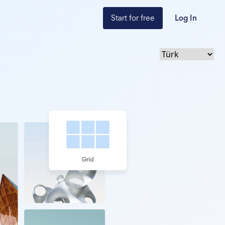
Start for free
Log In