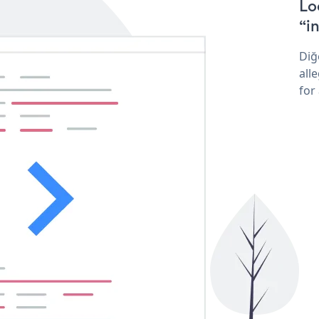
Lo
“in
Diğ
all
for