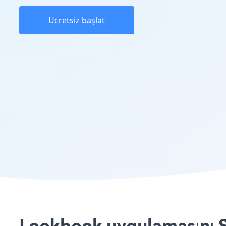
Ücretsiz başlat
Lookbook uygulamasını Sh