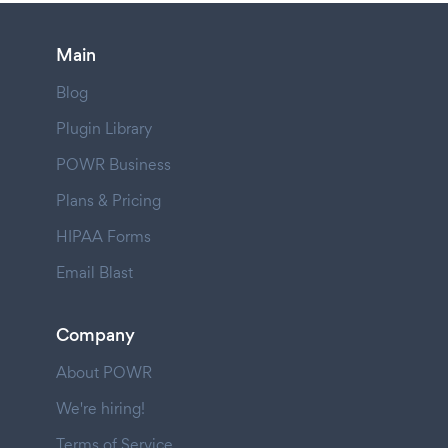
Main
Blog
Plugin Library
POWR Business
Plans & Pricing
HIPAA Forms
Email Blast
Company
About POWR
We're hiring!
Terms of Service