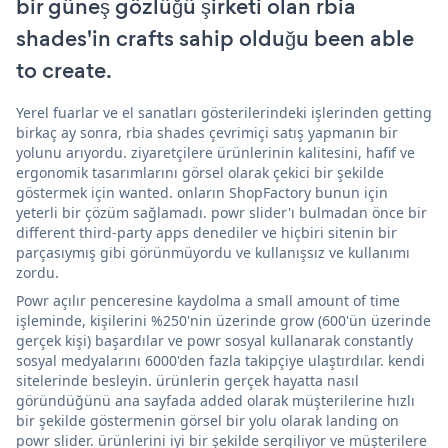
bir güneş gözlüğü şirketi olan rbia
shades'in crafts sahip olduğu been able
to create.
Yerel fuarlar ve el sanatları gösterilerindeki işlerinden getting
birkaç ay sonra, rbia shades çevrimiçi satış yapmanın bir
yolunu arıyordu. ziyaretçilere ürünlerinin kalitesini, hafif ve
ergonomik tasarımlarını görsel olarak çekici bir şekilde
göstermek için wanted. onların ShopFactory bunun için
yeterli bir çözüm sağlamadı. powr slider'ı bulmadan önce bir
different third-party apps denediler ve hiçbiri sitenin bir
parçasıymış gibi görünmüyordu ve kullanışsız ve kullanımı
zordu.
Powr açılır penceresine kaydolma a small amount of time
işleminde, kişilerini %250'nin üzerinde grow (600'ün üzerinde
gerçek kişi) başardılar ve powr sosyal kullanarak constantly
sosyal medyalarını 6000'den fazla takipçiye ulaştırdılar. kendi
sitelerinde besleyin. ürünlerin gerçek hayatta nasıl
göründüğünü ana sayfada added olarak müşterilerine hızlı
bir şekilde göstermenin görsel bir yolu olarak landing on
powr slider. ürünlerini iyi bir şekilde sergiliyor ve müşterilere