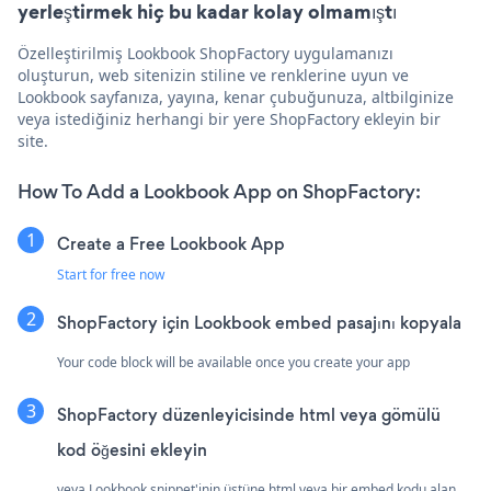
yerleştirmek hiç bu kadar kolay olmamıştı
Özelleştirilmiş Lookbook ShopFactory uygulamanızı
oluşturun, web sitenizin stiline ve renklerine uyun ve
Lookbook sayfanıza, yayına, kenar çubuğunuza, altbilginize
veya istediğiniz herhangi bir yere ShopFactory ekleyin bir
site.
How To Add a Lookbook App on ShopFactory:
Create a Free Lookbook App
Start for free now
ShopFactory için Lookbook embed pasajını kopyala
Your code block will be available once you create your app
ShopFactory düzenleyicisinde html veya gömülü
kod öğesini ekleyin
veya Lookbook snippet'inin üstüne html veya bir embed kodu alan