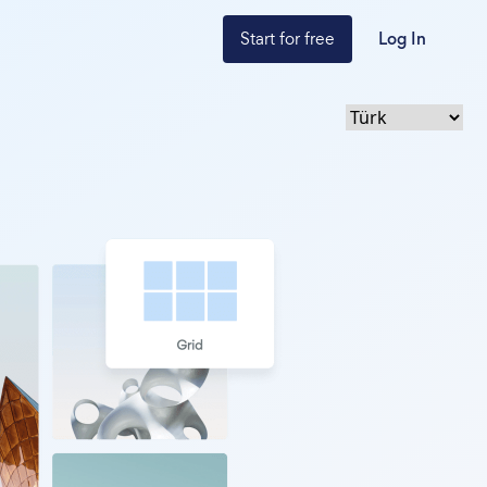
Start for free
Log In