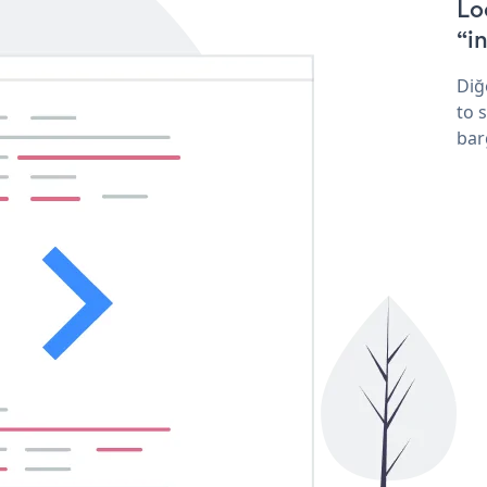
Lo
“in
Diğ
to 
bar