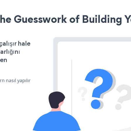
he Guesswork of Building Y
alışır hale
arlığını
den
n nasıl yapılır