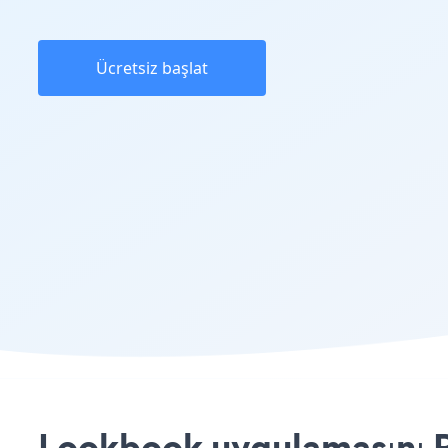
Ücretsiz başlat
Lookbook uygulamasını P