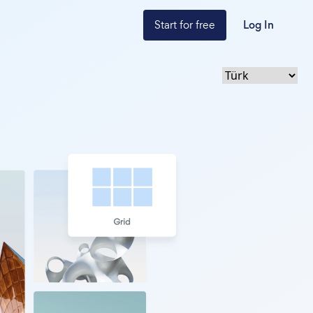
Start for free
Log In