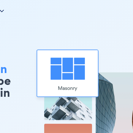
on
pe
in