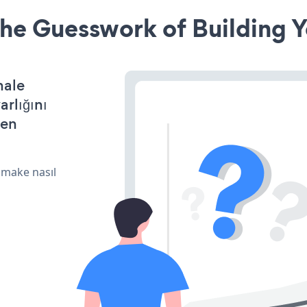
he Guesswork of Building Y
hale
arlığını
den
 make nasıl