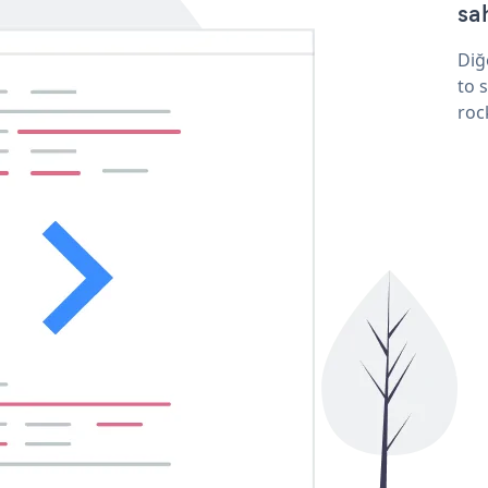
sa
Diğ
to 
roc