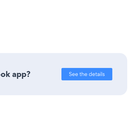
ook app?
See the details