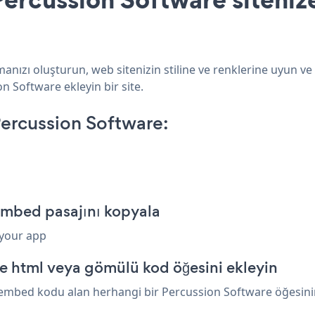
nızı oluşturun, web sitenizin stiline ve renklerine uyun v
on Software ekleyin bir site.
ercussion Software:
embed pasajını kopyala
 your app
e html veya gömülü kod öğesini ekleyin
embed kodu alan herhangi bir Percussion Software öğesinin ü