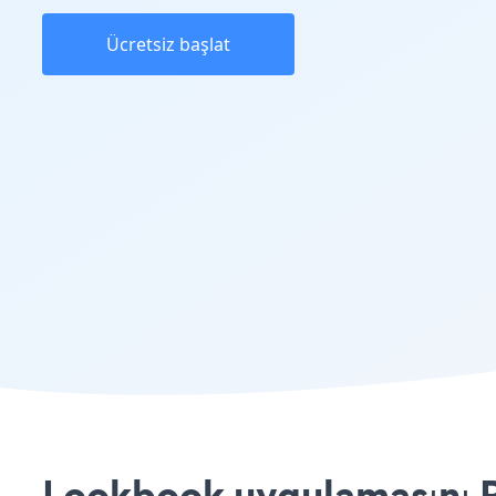
Ücretsiz başlat
Lookbook uygulamasını P