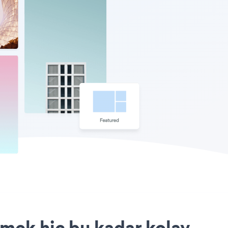
mek hiç bu kadar kolay