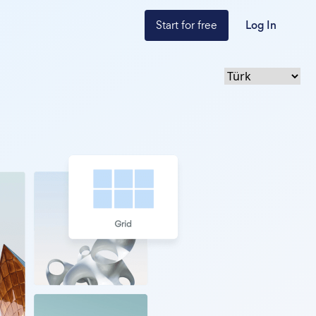
Start for free
Log In