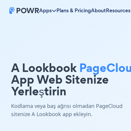
Apps
Plans & Pricing
About
Resources
A Lookbook
PageClo
App Web Sitenize
Yerleştirin
Kodlama veya baş ağrısı olmadan PageCloud
sitenize A Lookbook app ekleyin.