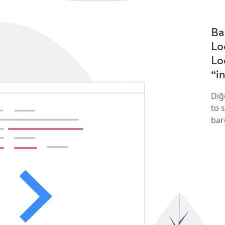
Ba
Lo
Lo
“in
Diğ
to 
bar