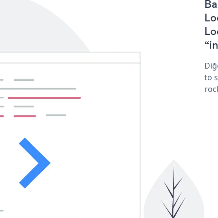
Ba
Lo
Lo
“in
Diğ
to 
roc