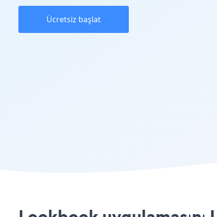
Ücretsiz başlat
Lookbook uygulamasını Li