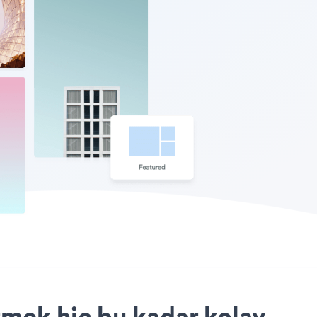
rmek hiç bu kadar kolay