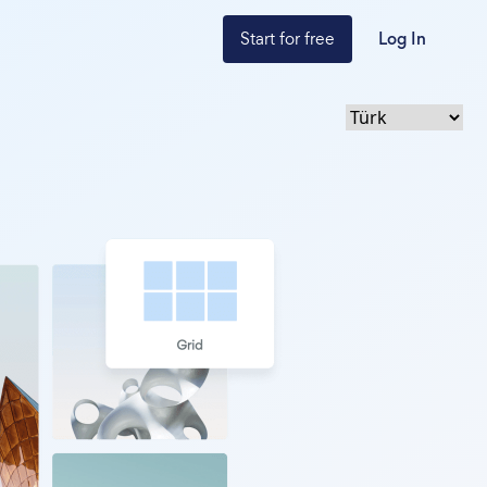
Start for free
Log In