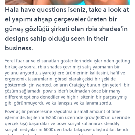
Hala have questions iseniz, take a look at
el yapımı ahşap çerçeveler üreten bir
güneş gözlüğü şirketi olan rbia shades'in
designs sahip olduğu seen in their
business.
Yerel fuarlar ve el sanatları gösterilerindeki işlerinden getting
birkaç ay sonra, rbia shades çevrimiçi satış yapmanın bir
yolunu arıyordu. ziyaretçilere ürünlerinin kalitesini, hafif ve
ergonomik tasarımlarını görsel olarak çekici bir şekilde
göstermek için wanted. onların Cratejoy bunun için yeterli bir
çözüm sağlamadı. powr slider'ı bulmadan önce bir many
different options denediler ve hiçbiri sitenin bir parçasıymış
gibi görünmüyordu ve kullanışsız ve kullanımı zordu.
Powr açılır penceresine kaydolma a small amount of time
işleminde, kişilerini %250'nin üzerinde grow (600'ün üzerinde
gerçek kişi) başardılar ve powr sosyal kullanarak steadily
sosyal medyalarını 6000'den fazla takipçiye ulaştırdılar. kendi