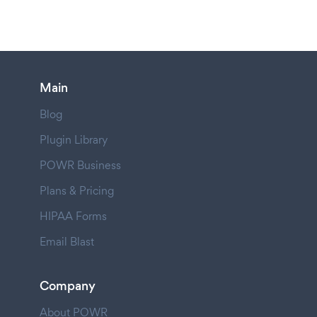
Main
Blog
Plugin Library
POWR Business
Plans & Pricing
HIPAA Forms
Email Blast
Company
About POWR