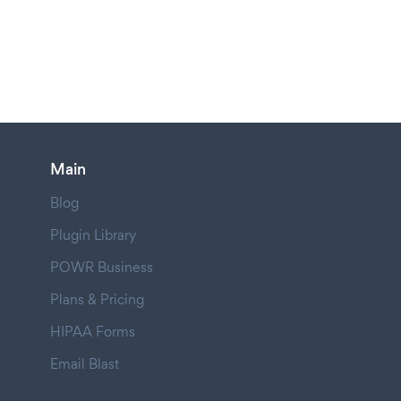
Main
Blog
Plugin Library
POWR Business
Plans & Pricing
HIPAA Forms
Email Blast