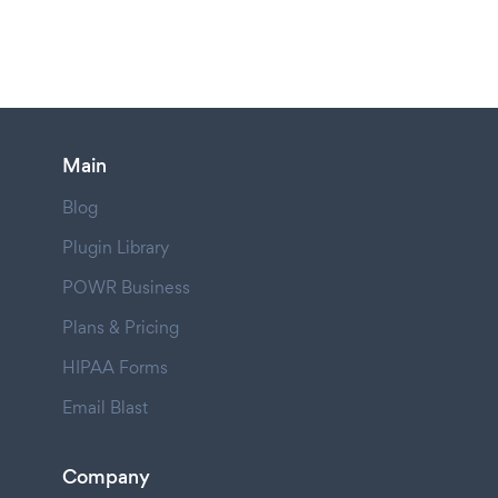
Main
Blog
Plugin Library
POWR Business
Plans & Pricing
HIPAA Forms
Email Blast
Company