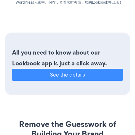
WordPress元素中。保存，查看实时页面，您的Lookbook将出现！
All you need to know about our
Lookbook app is just a click away.
See the details
Remove the Guesswork of
Building Your Brand