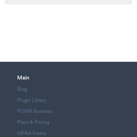
Main
Blog
Plugin Library
POWR Business
Plans & Pricing
HIPAA Forms