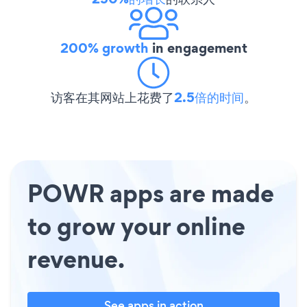
200% growth
in engagement
访客在其网站上花费了
2.5倍的时间
。
POWR apps are made
to grow your online
revenue.
See apps in action